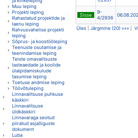
ja kinkeleping
Muu leping
9-
Projekti leping
Sisse
06.08.20
4/2936
Rahastatud projektide ja
laenu leping
Üles
Järgmine (20) »»»
V
|
|
Rahvusvahelise projekti
leping
Sõprus- ja koostööleping
Teenuste osutamise ja
teenindamise leping
Teiste omavalitsuste
lasteaedade ja koolide
ülalpidamiskulude
tasumise leping
Toetuse andmise leping
Töövõtuleping
Linnavalitsuse puhkuse
käskkiri
Linnavalitsuse
üldkäskkiri
Linnavaraga seotud
piiratud asjaõiguste
dokument
Luba