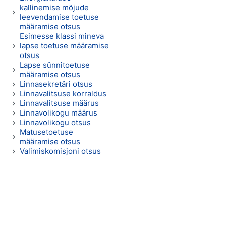
kallinemise mõjude
leevendamise toetuse
määramise otsus
Esimesse klassi mineva
lapse toetuse määramise
otsus
Lapse sünnitoetuse
määramise otsus
Linnasekretäri otsus
Linnavalitsuse korraldus
Linnavalitsuse määrus
Linnavolikogu määrus
Linnavolikogu otsus
Matusetoetuse
määramise otsus
Valimiskomisjoni otsus