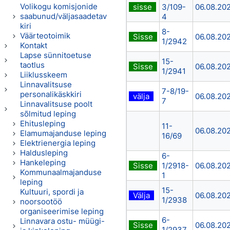
Volikogu komisjonide
sisse
3/109-
06.08.20
saabunud/väljasaadetav
4
kiri
8-
Väärteotoimik
Sisse
06.08.20
1/2942
Kontakt
Lapse sünnitoetuse
15-
taotlus
Sisse
06.08.20
1/2941
Liiklusskeem
Linnavalitsuse
7-8/19-
personalikäskkiri
välja
06.08.20
7
Linnavalitsuse poolt
sõlmitud leping
Ehitusleping
11-
06.08.20
Elamumajanduse leping
16/69
Elektrienergia leping
Haldusleping
6-
Hankeleping
Sisse
1/2918-
06.08.20
Kommunaalmajanduse
1
leping
15-
Kultuuri, spordi ja
Välja
06.08.20
1/2938
noorsootöö
organiseerimise leping
6-
Linnavara ostu- müügi-
Sisse
06.08.20
1/2937