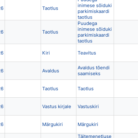
inimese sõiduki
26
Taotlus
parkimiskaardi
taotlus
Puudega
inimese sõiduki
26
Taotlus
parkimiskaardi
taotlus
26
Kiri
Teavitus
Avaldus tõendi
26
Avaldus
saamiseks
26
Taotlus
Taotlus
26
Vastus kirjale
Vastuskiri
26
Märgukiri
Märgukiri
Täitemenetluse