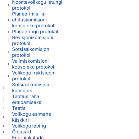
Noortevolikogu istungi
protokoll
Planeerimis- ja
ehituskomisjoni
koosoleku protokoll
Planeeringu protokoll
Revisjonikomisjoni
protokoll
Sotsiaalkomisjoni
protokoll
Valimiskomisjoni
koosoleku protokoll
Volikogu fraktsiooni
protokoll
Sotsiaalkomisjoni
koosolek
Taotlus raha
eraldamiseks
Teatis
Volikogu esimehe
käskkiri
Volikogu leping
Õigusakt
Energiakulude