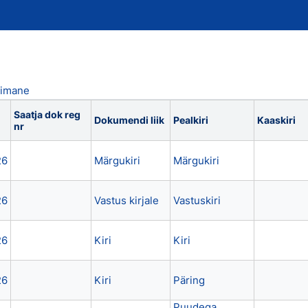
iimane
Saatja dok reg
Dokumendi liik
Pealkiri
Kaaskiri
nr
26
Märgukiri
Märgukiri
26
Vastus kirjale
Vastuskiri
26
Kiri
Kiri
26
Kiri
Päring
Puudega