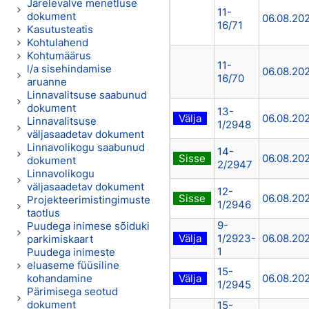
Järelevalve menetluse
11-
dokument
06.08.20
16/71
Kasutusteatis
Kohtulahend
Kohtumäärus
11-
l/a sisehindamise
06.08.20
16/70
aruanne
Linnavalitsuse saabunud
dokument
13-
Välja
06.08.20
Linnavalitsuse
1/2948
väljasaadetav dokument
Linnavolikogu saabunud
14-
Sisse
06.08.20
dokument
2/2947
Linnavolikogu
väljasaadetav dokument
12-
Sisse
06.08.20
Projekteerimistingimuste
1/2946
taotlus
9-
Puudega inimese sõiduki
Välja
1/2923-
06.08.20
parkimiskaart
1
Puudega inimeste
eluaseme füüsiline
15-
kohandamine
Välja
06.08.20
1/2945
Pärimisega seotud
dokument
15-