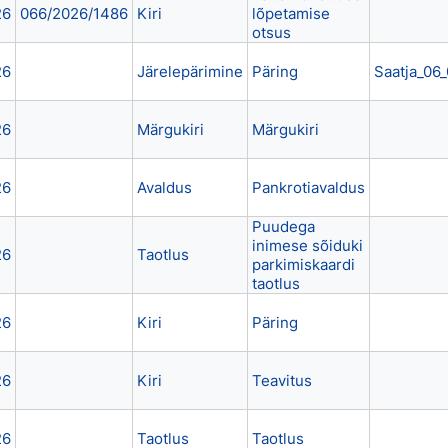
26
066/2026/1486
Kiri
lõpetamise
otsus
26
Järelepärimine
Päring
Saatja_06
26
Märgukiri
Märgukiri
26
Avaldus
Pankrotiavaldus
Puudega
inimese sõiduki
26
Taotlus
parkimiskaardi
taotlus
26
Kiri
Päring
26
Kiri
Teavitus
26
Taotlus
Taotlus