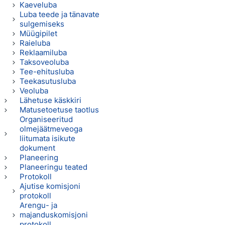
Kaeveluba
Luba teede ja tänavate
sulgemiseks
Müügipilet
Raieluba
Reklaamiluba
Taksoveoluba
Tee-ehitusluba
Teekasutusluba
Veoluba
Lähetuse käskkiri
Matusetoetuse taotlus
Organiseeritud
olmejäätmeveoga
liitumata isikute
dokument
Planeering
Planeeringu teated
Protokoll
Ajutise komisjoni
protokoll
Arengu- ja
majanduskomisjoni
protokoll