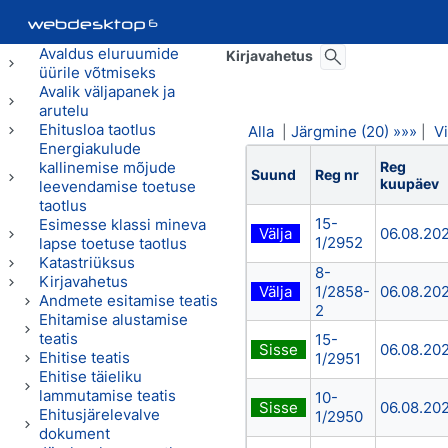
Avaldus eluruumide
Kirjavahetus
üürile võtmiseks
Avalik väljapanek ja
arutelu
Ehitusloa taotlus
Alla
Järgmine (20) »»»
V
|
|
Energiakulude
kallinemise mõjude
Reg
Suund
Reg nr
kuupäev
leevendamise toetuse
taotlus
15-
Esimesse klassi mineva
Välja
06.08.20
1/2952
lapse toetuse taotlus
Katastriüksus
8-
Kirjavahetus
Välja
1/2858-
06.08.20
Andmete esitamise teatis
2
Ehitamise alustamise
teatis
15-
Sisse
06.08.20
Ehitise teatis
1/2951
Ehitise täieliku
lammutamise teatis
10-
Sisse
06.08.20
Ehitusjärelevalve
1/2950
dokument