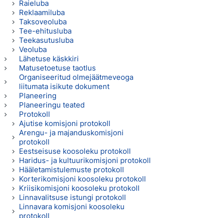
Raieluba
Reklaamiluba
Taksoveoluba
Tee-ehitusluba
Teekasutusluba
Veoluba
Lähetuse käskkiri
Matusetoetuse taotlus
Organiseeritud olmejäätmeveoga
liitumata isikute dokument
Planeering
Planeeringu teated
Protokoll
Ajutise komisjoni protokoll
Arengu- ja majanduskomisjoni
protokoll
Eestseisuse koosoleku protokoll
Haridus- ja kultuurikomisjoni protokoll
Hääletamistulemuste protokoll
Korterikomisjoni koosoleku protokoll
Kriisikomisjoni koosoleku protokoll
Linnavalitsuse istungi protokoll
Linnavara komisjoni koosoleku
protokoll