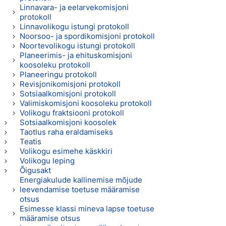
Linnavara- ja eelarvekomisjoni
protokoll
Linnavolikogu istungi protokoll
Noorsoo- ja spordikomisjoni protokoll
Noortevolikogu istungi protokoll
Planeerimis- ja ehituskomisjoni
koosoleku protokoll
Planeeringu protokoll
Revisjonikomisjoni protokoll
Sotsiaalkomisjoni protokoll
Valimiskomisjoni koosoleku protokoll
Volikogu fraktsiooni protokoll
Sotsiaalkomisjoni koosolek
Taotlus raha eraldamiseks
Teatis
Volikogu esimehe käskkiri
Volikogu leping
Õigusakt
Energiakulude kallinemise mõjude
leevendamise toetuse määramise
otsus
Esimesse klassi mineva lapse toetuse
määramise otsus