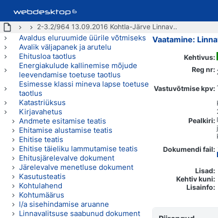
2-3.2/964 13.09.2016 Kohtla-Järve Linnav..
Avaldus eluruumide üürile võtmiseks
Vaatamine: Linna
Avalik väljapanek ja arutelu
Ehitusloa taotlus
Kehtivus:
Energiakulude kallinemise mõjude
Reg nr:
leevendamise toetuse taotlus
Esimesse klassi mineva lapse toetuse
Vastuvõtmise kpv:
taotlus
Katastriüksus
Kirjavahetus
Andmete esitamise teatis
Pealkiri:
Ehitamise alustamise teatis
Ehitise teatis
Ehitise täieliku lammutamise teatis
Dokumendi fail:
Ehitusjärelevalve dokument
Järelevalve menetluse dokument
Lisad:
Kasutusteatis
Kehtiv kuni:
Kohtulahend
Lisainfo:
Kohtumäärus
l/a sisehindamise aruanne
Linnavalitsuse saabunud dokument