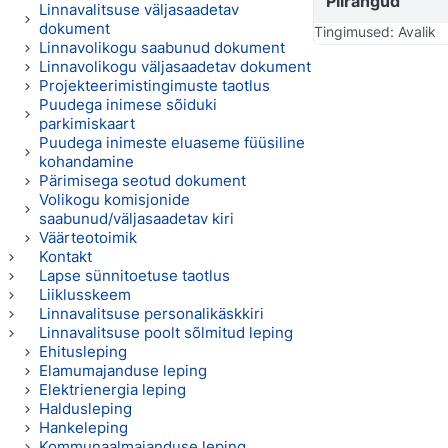
Piirangud
Linnavalitsuse väljasaadetav
dokument
Tingimused: Avalik
Linnavolikogu saabunud dokument
Linnavolikogu väljasaadetav dokument
Projekteerimistingimuste taotlus
Puudega inimese sõiduki
parkimiskaart
Puudega inimeste eluaseme füüsiline
kohandamine
Pärimisega seotud dokument
Volikogu komisjonide
saabunud/väljasaadetav kiri
Väärteotoimik
Kontakt
Lapse sünnitoetuse taotlus
Liiklusskeem
Linnavalitsuse personalikäskkiri
Linnavalitsuse poolt sõlmitud leping
Ehitusleping
Elamumajanduse leping
Elektrienergia leping
Haldusleping
Hankeleping
Kommunaalmajanduse leping