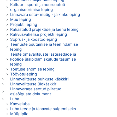
Kultuuri, spordi ja noorsootöö
organiseerimise leping
Linnavara ostu- müügi- ja kinkeleping
Muu leping
Projekti leping
Rahastatud projektide ja laenu leping
Rahvusvahelise projekti leping
Sõprus- ja koostööleping
Teenuste osutamise ja teenindamise
leping
Teiste omavalitsuste lasteaedade ja
koolide ülalpidamiskulude tasumise
leping
Toetuse andmise leping
Töövõtuleping
Linnavalitsuse puhkuse käskkiri
Linnavalitsuse üldkäskkiri
Linnavaraga seotud piiratud
asjaõiguste dokument
Luba
Kaeveluba
Luba teede ja tänavate sulgemiseks
Müügipilet